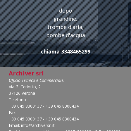
dopo
grandine,
trombe d'aria,
bombe d'acqua
chiama 3348465299
Archiver srl
Ufficio Tecnico e Commerciale:
Via G. Ceriotto, 2
37126 Verona
Telefono
+39 045 8300137 - +39 045 8300434
Fax
+39 045 8300137 - +39 045 8300434
Email:
info@archiversrl.it